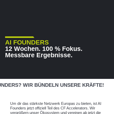
AI FOUNDERS
12 Wochen. 100 % Fokus.
Messbare Ergebnisse.
UNDERS? WIR BÜNDELN UNSERE KRÄFTE!
Um dir das stärkste Netzwerk Europas zu bieten, ist AI
Founders jetzt offiziell Teil des CF Accelerators. Wir
vergrößern unser Ökosystem und vereinen ab jetzt die