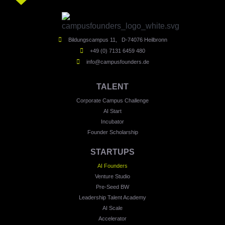
Bildungscampus 11, D-74076 Heilbronn
+49 (0) 7131 6459 480
info@campusfounders.de
TALENT
Corporate Campus Challenge
AI Start
Incubator
Founder Scholarship
STARTUPS
AI Founders
Venture Studio
Pre-Seed BW
Leadership Talent Academy
AI Scale
Accelerator