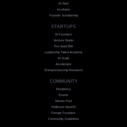
AI Start
Incubator
Founder Scholarship
STARTUPS
AI Founders
Venture Studio
Pre-Seed BW
Leadership Talent Academy
AI Scale
Accelerator
Entrepreneurship Research
COMMUNITY
Residency
Events
Mentor Pool
Heilbronn Slush'D
Female Founders
Community Guidelines