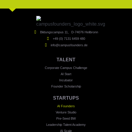
Bildungscampus 11, D-74076 Heilbronn
+49 (0) 7131 6459 480
info@campusfounders.de
TALENT
Corporate Campus Challenge
AI Start
Incubator
Founder Scholarship
STARTUPS
AI Founders
Venture Studio
Pre-Seed BW
Leadership Talent Academy
AI Scale