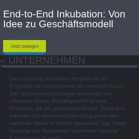
End-to-End Inkubation:
Von
Idee zu Geschäftsmodell ​
Jetzt loslegen
« UNTERNEHMEN
Das Corporate Incubation Program ist ein
Programm für Unternehmen, die innerhalb kurzer
Zeit verschiedene Lösungen entwickeln und
validieren wollen. Ausgangspunkt ist eine
Challenge, die wir gemeinsam formen. Diese wird
während des sechsmonatigen Programms von
mehreren Teams in Vollzeit bearbeitet. Das Talent
Scouting und Recruitment übernimmt Campus
Founders auf Wunsch.