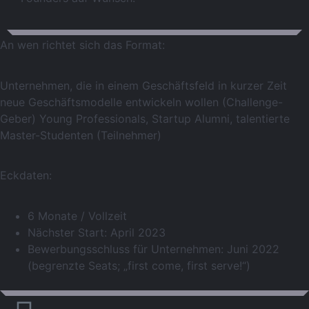
An wen richtet sich das Format:
Unternehmen, die in einem Geschäftsfeld in kurzer Zeit
neue Geschäftsmodelle entwickeln wollen (Challenge-
Geber) Young Professionals, Startup Alumni, talentierte
Master-Studenten (Teilnehmer)
Eckdaten:
6 Monate / Vollzeit
Nächster Start: April 2023
Bewerbungsschluss für Unternehmen: Juni 2022
(begrenzte Seats; „first come, first serve!“)