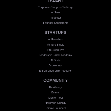
TALENT
Corporate Campus Challenge
AI Start
Incubator
Founder Scholarship
STARTUPS
AI Founders
Venture Studio
Pre-Seed BW
Leadership Talent Academy
AI Scale
Accelerator
Entrepreneurship Research
COMMUNITY
Residency
Events
Mentor Pool
Heilbronn Slush'D
Female Founders