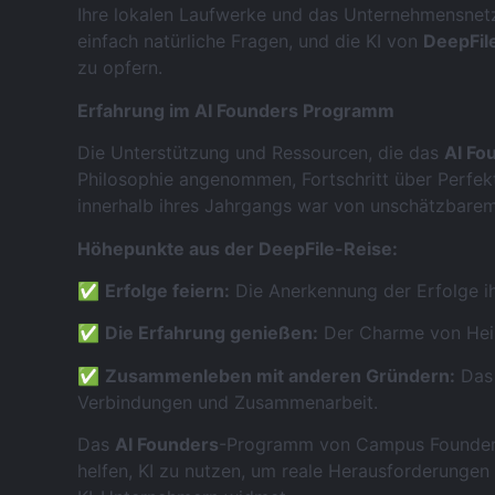
Ihre lokalen Laufwerke und das Unternehmensnetz
einfach natürliche Fragen, und die KI von
DeepFil
zu opfern.
Erfahrung im AI Founders Programm
Die Unterstützung und Ressourcen, die das
AI Fo
Philosophie angenommen, Fortschritt über Perfekt
innerhalb ihres Jahrgangs war von unschätzbarem
Höhepunkte aus der DeepFile-Reise:
✅
Erfolge feiern:
Die Anerkennung der Erfolge ih
✅
Die Erfahrung genießen:
Der Charme von Heil
✅
Zusammenleben mit anderen Gründern:
Das 
Verbindungen und Zusammenarbeit.
Das
AI Founders
-Programm von Campus Founders i
helfen, KI zu nutzen, um reale Herausforderungen