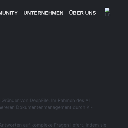
MUNITY
UNTERNEHMEN
ÜBER UNS
en Gründer von DeepFile. Im Rahmen des AI
ichereren Dokumentenmanagement durch KI-
 Antworten auf komplexe Fragen liefert, indem sie