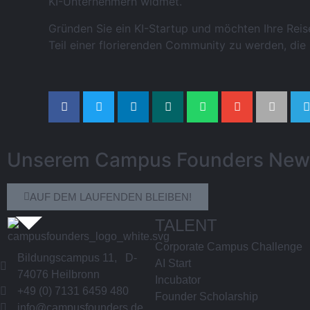
KI-Unternehmern widmet.
Gründen Sie ein KI-Startup und möchten Ihre Rei
Teil einer florierenden Community zu werden, die 
Unserem Campus Founders News
AUF DEM LAUFENDEN BLEIBEN!
TALENT
Corporate Campus Challenge
Bildungscampus 11, D-
AI Start
74076 Heilbronn
Incubator
+49 (0) 7131 6459 480
Founder Scholarship
info@campusfounders.de