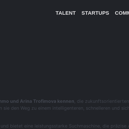
TALENT
STARTUPS
COM
nmo und Arina Trofimova kennen
, die zukunftsorientiert
sie den Weg zu einem intelligenteren, schnelleren und s
e und bietet eine leistungsstarke Suchmaschine, die präzise