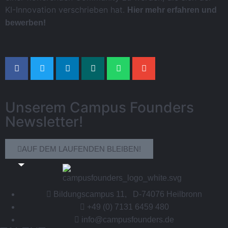
KI-Innovation verschrieben hat.
Hier mehr erfahren und
!
bewerben
Unserem Campus Founders
Newsletter!
AUF DEM LAUFENDEN BLEIBEN!
Bildungscampus 11, D-74076 Heilbronn
+49 (0) 7131 6459 480
info@campusfounders.de